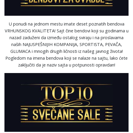
U ponudi na jednom mestu imate deset poznatih bendova
VRHUNSKOG KVALITETA! Sajt čine bendovi koji su godinama u
nazad zaduženi da između ostalog sviraju i na proslavama
naših NAJUSPEŠNIJIH KOMPANIJA, SPORTISTA, PEVAČA,
GLUMACA i mnogih drugih ličnosti iz našeg javnog života!
Pogledom na imena bendova koji se nalaze na sajtu, lako ćete
zaključiti da je naziv sajta u potpunosti opravdan!