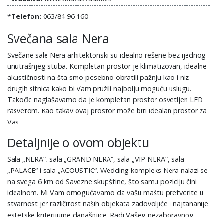
*Telefon:
063/84 96 160
Svečana sala Nera
Svečane sale Nera arhitektonski su idealno rešene bez ijednog
unutrašnjeg stuba. Kompletan prostor je klimatizovan, idealne
akustičnosti na šta smo posebno obratili pažnju kao i niz
drugih sitnica kako bi Vam pružili najbolju moguću uslugu.
Takođe naglašavamo da je kompletan prostor osvetljen LED
rasvetom. Kao takav ovaj prostor može biti idealan prostor za
Vas.
Detaljnije o ovom objektu
Sala „NERA“, sala „GRAND NERA“, sala „VIP NERA“, sala
„PALACE“ i sala „ACOUSTIC“. Wedding kompleks Nera nalazi se
na svega 6 km od Savezne skupštine, što samu poziciju čini
idealnom. Mi Vam omogućavamo da vašu maštu pretvorite u
stvarnost jer različitost naših objekata zadovoljiće i najtananije
estetske kriterijume današnjice. Radi Vašeg nezaboravnog