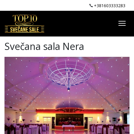
+381603333283
Svečana sala Nera