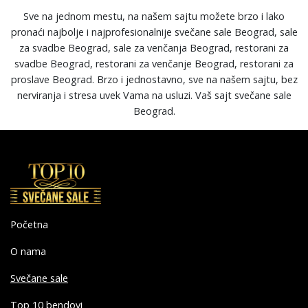
Sve na jednom mestu, na našem sajtu možete brzo i lako
pronaći najbolje i najprofesionalnije svečane sale Beograd, sale
za svadbe Beograd, sale za venčanja Beograd, restorani za
svadbe Beograd, restorani za venčanje Beograd, restorani za
proslave Beograd. Brzo i jednostavno, sve na našem sajtu, bez
nerviranja i stresa uvek Vama na usluzi. Vaš sajt svečane sale
Beograd.
Početna
O nama
Svečane sale
Top 10 bendovi