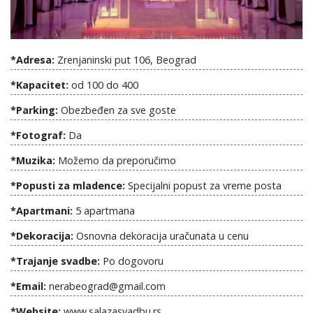
*Adresa:
Zrenjaninski put 106, Beograd
*Kapacitet:
od 100 do 400
*Parking:
Obezbeđen za sve goste
*Fotograf:
Da
*Muzika:
Možemo da preporučimo
*Popusti za mladence:
Specijalni popust za vreme posta
*Apartmani:
5 apartmana
*Dekoracija:
Osnovna dekoracija uračunata u cenu
*Trajanje svadbe:
Po dogovoru
*Email:
nerabeograd@gmail.com
*Website:
www.salazasvadbu.rs