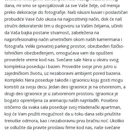
dana, mi smo se specijalizovali za sve Vaše želje, od menija
preko dekoracije do fotografije. Naši iskusni kuvari i poslastičari
probudiće Vase čulo ukusa na najpozitivniji način, dok će naš
stručni dekoraterski tim u dogovoru sa Vašim željama, učiniti
da Vaša bajka postane stvarnost, zabeležena na
najprofesionalniji način umetničkim okom naših kamermana i
fotografa. Veliki (privatni) parking prostor, obezbeđen fizičko-
tehničkim obezbeđenjem, omogućava vam da opušteni
provedete vreme kod nas. Svečane sale Nera u okviru svog
kompleksa poseduju i bazen. Provedite svoje prvo jutro u
zajedničkom životu, uz nezaboravni ambijent pored bazena.
Kompleks Nera poseduje takođe i igraonicu koju gosti mogu
koristiti za svoju decu. Jedan deo igraonice je na otvorenom, a
drugi deo igraonice je u zatvorenom prostoru. Igraonica je
bogato opremljena za animaciju naših najmlađih. Posebno
ističemo da svaka sala poseduje svoj mladenački apartman,
koji će Vam pružiti mogućnost da u toku dana sebi priuštite
trenutke odmora, kao i nezaboravnu prvu bračnu noć. Ukoliko
se odlučite da pravite proslavu firme kod nas, naše svečane